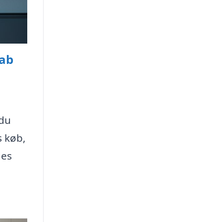
kab
 du
s køb,
des