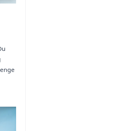
Du
g
penge