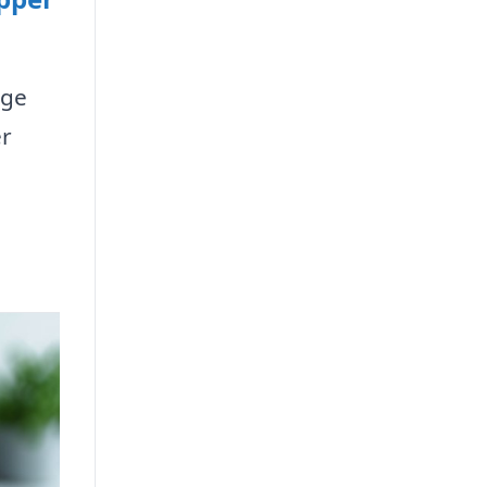
age
er