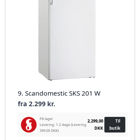
9. Scandomestic SKS 201 W
fra
2.299 kr.
På lager
2.299,00
Til
Levering: 1-2 dage
(Levering
DKK
butik
399.00 DKK)