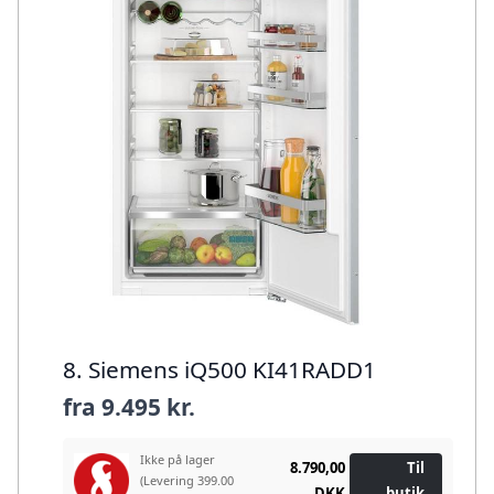
8. Siemens iQ500 KI41RADD1
fra
9.495 kr.
Ikke på lager
8.790,00
Til
(Levering 399.00
DKK
butik