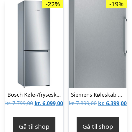
-22%
-19%
Bosch Køle-/fryseskab KGN36NLEA
Siemens Køleskab KS36VVIEP
Den
Den
Den
D
kr.
7.799,00
kr.
6.099,00
kr.
7.899,00
kr.
6.399,00
oprindelige
aktuelle
oprindelige
ak
pris
pris
pris
pr
Gå til shop
Gå til shop
var:
er:
var:
er