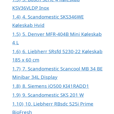
KSV36VLDP Inox
1.4)
4. Scandomestic SKS346WE
Køleskab Hvid
1.5)
5. Denver MFR-404B Mini Køleskab
4 L
1.6)
6. Liebherr SRsfd 5230-22 Køleskab
185 x 60 cm
1.7)
7. Scandomestic Scancool MB 34 BE
Minibar 34L Display
1.8)
8. Siemens iQ500 KI41RADD1
1.9)
9. Scandomestic SKS 201 W
1.10)
10. Liebherr RBsdc 525i Prime
BioFresh