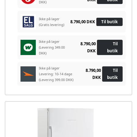
DKK)
Ikke på lager
8.790,00 DKK
Til butik
(Gratis levering)
Ikke på lager
8.790,00
Til
(Levering 349.00
DKK
butik
DKK)
Ikke på lager
8.790,00
Til
Levering: 10-14 dage
DKK
butik
(Levering 399.00 DKK)