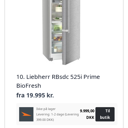
10. Liebherr RBsdc 525i Prime
BioFresh
fra
19.995 kr.
Ikke på lager
9.999,00
Til
Levering: 1-2 dage
(Levering
DKK
butik
399.00 DKK)