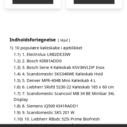
kr. 7.799,00.
kr. 6.099,00.
kr. 7.899,00.
kr
Indholdsfortegnelse
skjul
1)
10 populære køleskabe i øjeblikket
1.1)
1. Electrolux LRB2DE33W
1.2)
2. Bosch KIR81ADD0
1.3)
3. Bosch Serie 4 Køleskab KSV36VLDP Inox
1.4)
4. Scandomestic SKS346WE Køleskab Hvid
1.5)
5. Denver MFR-404B Mini Køleskab 4 L
1.6)
6. Liebherr SRsfd 5230-22 Køleskab 185 x 60 cm
1.7)
7. Scandomestic Scancool MB 34 BE Minibar 34L
Display
1.8)
8. Siemens iQ500 KI41RADD1
1.9)
9. Scandomestic SKS 201 W
1.10)
10. Liebherr RBsdc 525i Prime BioFresh
2)
Hvorfor køleskabe kommer på tilbud?