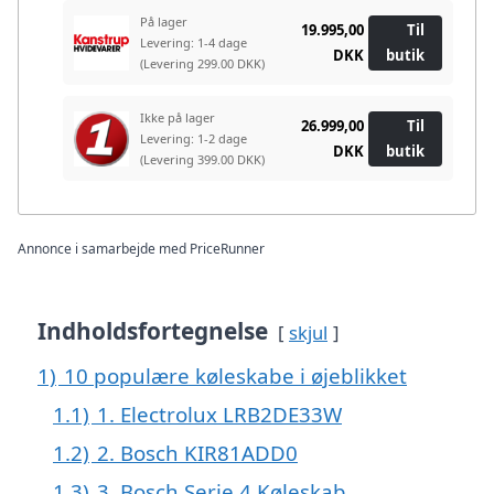
På lager
19.995,00
Til
Levering: 1-4 dage
DKK
butik
(Levering 299.00 DKK)
Ikke på lager
26.999,00
Til
Levering: 1-2 dage
DKK
butik
(Levering 399.00 DKK)
Annonce i samarbejde med PriceRunner
Indholdsfortegnelse
skjul
1)
10 populære køleskabe i øjeblikket
1.1)
1. Electrolux LRB2DE33W
1.2)
2. Bosch KIR81ADD0
1.3)
3. Bosch Serie 4 Køleskab